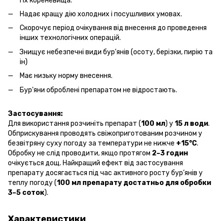
і їх кореневища.
Надає кращу дію холодних і посушливих умовах.
Скорочує період очікування від внесення до проведення
інших технологічних операцій.
Знищує небезпечні види бур'янів (осоту, берізки, пирію та
ін)
Має низьку норму внесення.
Бур'яни оброблені препаратом не відростають.
Застосування:
Для використання розчиніть препарат (
100 мл
) у
15 л води
.
Обприскування проводять свіжоприготованим розчином у
безвітряну суху погоду за температури не нижче
+15°C
.
Обробку не слід проводити, якщо протягом
2–3 годин
очікується дощ. Найкращий ефект від застосування
препарату досягається під час активного росту бур’янів у
теплу погоду (
100 мл препарату достатньо для обробки
3–5 соток
).
Характеристики