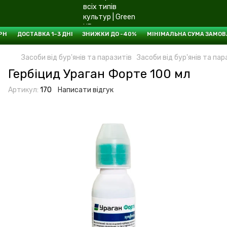
ГРН ДОСТАВКА 1–3 ДНІ
ЗНИЖКИ ДО -40% МІНІМАЛЬНА СУМА ЗАМОВЛ
Засоби від бур'янів та паразитів
Засоби від бур'янів та пар
Гербіцид Ураган Форте 100 мл
Артикул:
170
Написати відгук