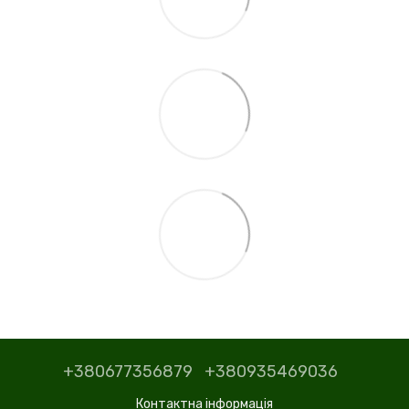
+380677356879
+380935469036
Контактна інформація