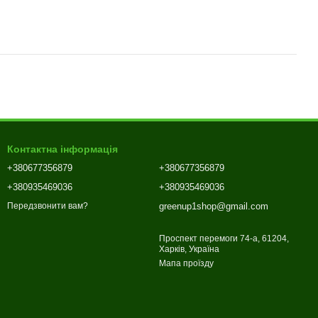
Контактна інформація
+380677356879
+380677356879
+380935469036
+380935469036
greenup1shop@gmail.com
Передзвонити вам?
Проспект перемоги 74-а, 61204,
Харків, Україна
Мапа проїзду