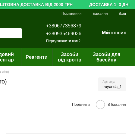
ТОВНА ДОСТАВКА ВІД 2000 ГРН
ДОСТАВКА 1–3 ДНІ
Порівняння
Бажання
Вхід
+380677356879
Мій кошик
+380935469036
Передзвонити вам?
довий
Засоби
Засоби для
Реагенти
вентар
від кротів
басейну
-літо)
то)
Артикул
troyanda_1
Порівняти
В бажання