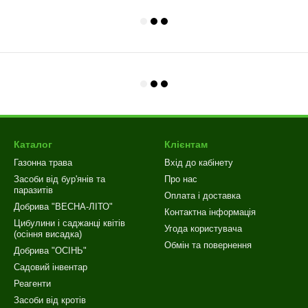
Каталог
Клієнтам
Газонна трава
Вхід до кабінету
Засоби від бур'янів та
Про нас
паразитів
Оплата і доставка
Добрива "ВЕСНА-ЛІТО"
Контактна інформація
Цибулини і саджанці квітів
Угода користувача
(осіння висадка)
Обмін та повернення
Добрива "ОСІНЬ"
Садовий інвентар
Реагенти
Засоби від кротів