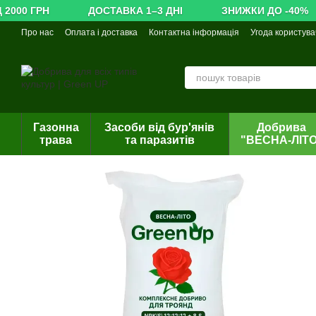
2000 ГРН
Перейти до основного контенту
ДОСТАВКА 1–3 ДНІ
ЗНИЖКИ ДО -40%
Про нас
Оплата і доставка
Контактна інформація
Угода користува
Газонна
Засоби від бур'янів
Добрива
трава
та паразитів
"ВЕСНА-ЛІТ