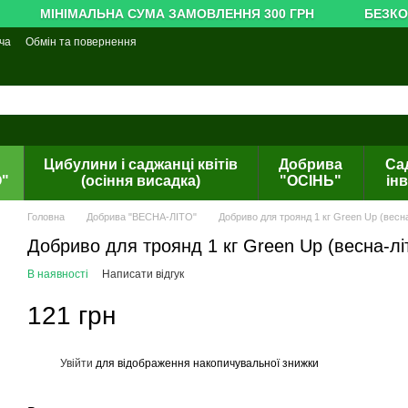
МІНІМАЛЬНА СУМА ЗАМОВЛЕННЯ 300 ГРН
БЕЗКОШ
ча
Обмін та повернення
Цибулини і саджанці квітів
Добрива
Са
О"
(осіння висадка)
"ОСІНЬ"
ін
Головна
Добрива "ВЕСНА-ЛІТО"
Добриво для троянд 1 кг Green Up (весна
Добриво для троянд 1 кг Green Up (весна-лі
В наявності
Написати відгук
121 грн
Увійти
для відображення накопичувальної знижки
%